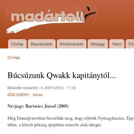
Ugr
tar
Madártoll
Címlap
Beszámolók
Közlemények
Névjegy
Hemi
El
Főmenü
Címlap
Jelenlegi hely
Búcsúzunk Qwakk kapitánytól...
Beküldte
madartoll
- h, 04/01/2013 - 11:16
KÖZLEMÉNY
búcsú
Névjegy: Bartovics József (2005)
Még Dunaújvárosban beszéltük meg, hogy eljövök Nyíregyházára. Épp i
idõm, a közeli pékség ajtajában ismerõs alak integet.