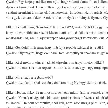
Qwakk: Egy ideje gondolkodom rajta, hogy valami oktatófilmet kellene 
ilyen kis kamerákat. Felszereltem egyet a szárnyvégre, egyet elõre, és
centiméterenként áramlásjelzõ zsinórokkal, és tudom nézni repülés kö
van egy kis zavar, akkor az miért lehet, melyek az irányai, ilyenek. Gy
Mike: Jól hallottam, Szaúd-Arábiát mondtál? Qwakk: Volt kint egy magy
hogy magyar pilótákat visz ki klubot alapí- tani, és kiképezni a leend
oktatógárdá- ba, ami tulajdonképpen Magyarországot képviselte kint. 
Mike: Gondoltál már arra, hogy másfajta repülõeszközzel is repülj?
Qwakk: Olyannyira, hogy Zoli bará- tom kisrepülõjén szoktam is gyakor
Mike: Régi motorosként el tudnád képzelni a szárnyat motor nélkül?
Qwakk: A motor nélküli repülés is tetszik, de csak úgy, hogy majd épít
Mike: Mire vagy a legbüszkébb?
Qwakk: Az oktatói szakszót én csináltam meg Nyíregyházán elsõnek. A
Mike: Hoppá, akkor Te nem csak a vontatás miatt jársz versenyekre! 
Qwakk: Vannak navigációs feladatok, amikor nincs mûszer, csak térkép, a
felismerni. Ha nem ott repülsz, ahol kell, nem látod meg a jelet. Van
célraszállás is. Nagyon jók ezek a versenyek.