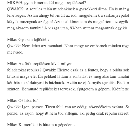
MIKE:Hogyan ismerkedtél meg a repüléssel?
QWAKK: A repülés talán mindenkinek a gyerekkori álma. Én is már gy
lehetséges. Aztán ahogy telt-múlt az idõ, megjelentek a sárkányrepülõk
kütyük mozognak az égen! Azonnal kimentem és megkértem az egyik pi
meg akarom tanulni! A vizsga után, 93-ban vettem magamnak egy kis g
Mike: Gyorsan fejlõdtél?
Qwakk: Nem lehet azt mondani. Nem megy az embernek minden rögtön. 
mérvadó.
Mike: Az örömrepülésen kívül milyen
feladatokat repülsz? Qwakk: Eleinte csak az a fontos, hogy a pilóta soka
kitûzni maga elé. Én például láttam a vontatást és meg akartam tanuln
két-három sárkányost is húzhatok. Aztán az ejtõernyõs-ugratás. Ezek 
szinten. Bemutató repüléseket tervezek, építgetem a gépem. Kiépített
Mike: Oktatsz is?
Qwakk: Igen, persze. Tízen felül van az eddigi növendékeim száma. Sa
pénze, az rájön, hogy itt nem tud villogni, aki pedig csak repülni szere
Mike: Kamerákat is láttam a gépeden…