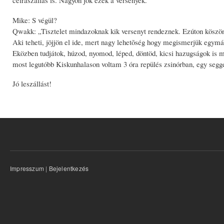
Mike: S végül?
Qwakk: „Tisztelet mindazoknak kik versenyt rendeznek. Ezúton köszönt
Aki teheti, jöjjön el ide, mert nagy lehetõség hogy megismerjük egymá
Eközben tudjátok, húzod, nyomod, léped, döntöd, kicsi hazugságok is me
most legutóbb Kiskunhalason voltam 3 óra repülés zsinórban, egy segge
Jó leszállást!
Impresszum
|
Bejelentkezés