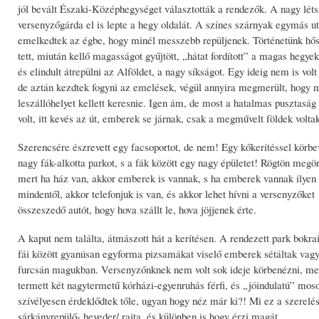
jól bevált Északi-Középhegységet választották a rendezők. A nagy lé
versenyzőgárda el is lepte a hegy oldalát. A színes szárnyak egymás u
emelkedtek az égbe, hogy minél messzebb repüljenek. Történetünk hős
tett, miután kellő magasságot gyűjtött, „hátat fordított” a magas hegye
és elindult átrepülni az Alföldet, a nagy síkságot. Egy ideig nem is volt
de aztán kezdtek fogyni az emelések, végül annyira megmerült, hogy 
leszállóhelyet kellett keresnie. Igen ám, de most a hatalmas pusztaság 
volt, itt kevés az út, emberek se járnak, csak a megművelt földek voltak
Szerencsére észrevett egy facsoportot, de nem! Egy kőkerítéssel körbe
nagy fák-alkotta parkot, s a fák között egy nagy épületet! Rögtön megör
mert ha ház van, akkor emberek is vannak, s ha emberek vannak ilye
mindentől, akkor telefonjuk is van, és akkor lehet hívni a versenyzőket
összeszedő autót, hogy hova szállt le, hova jöjjenek érte.
A kaput nem találta, átmászott hát a kerítésen. A rendezett park bokra
fái között gyanúsan egyforma pizsamákat viselő emberek sétáltak vagy
furcsán magukban. Versenyzőnknek nem volt sok ideje körbenézni, mer
termett két nagytermetű kórházi-egyenruhás férfi, és „jóindulatú” moso
szívélyesen érdeklődtek tőle, ugyan hogy néz már ki?! Mi ez a szerelés
sárkányrepülő- heveder/ rajta, és különben is hogy érzi magát...