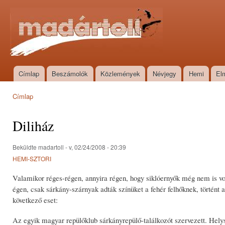
Ugr
tar
Madártoll
Címlap
Beszámolók
Közlemények
Névjegy
Hemi
El
Főmenü
Címlap
Jelenlegi hely
Diliház
Beküldte
madartoll
- v, 02/24/2008 - 20:39
HEMI-SZTORI
Valamikor réges-régen, annyira régen, hogy siklóernyők még nem is vo
égen, csak sárkány-szárnyak adták színüket a fehér felhőknek, történt a
következő eset:
Az egyik magyar repülőklub sárkányrepülő-találkozót szervezett. Hely