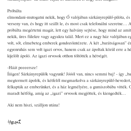
Próbálta
elmondani-mutogatni nekik, hogy Ő valójában sárkányrepülő-pilóta, és
verseny van, és hogy itt szállt le, és most csak telefonálni szeretne…
próbálta megértetni magát, lett egy halvány sejtése, hogy mind az am
nekik, üres fülekre vagy agyakra talál. Mert ez a nagy ház valójában e
volt, sőt, elmebeteg emberek gondozóintézete. A két „barátságosan” é
egyenruhás sem volt igazi orvos, hanem csak az ápoltak közül erre a h
kijelölt ápoló. Az igazi orvosok otthon töltötték a hétvégét.
-Háát peeeersze!
Íiiigen! Sárkányrepülők vagyunk! Jóóól van, nincs semmi baj! - így „b
megtermett ápolók, és kétfelől megmarkolva a sárkányrepülő-hevedert
felkapták az emberünket, és a ház legmélyére, a gumiszobába vitték. O
maradt hétfőig, amíg az „igazi” orvosok megjöttek, és kiengedték…
Aki nem hiszi, szálljon utána!