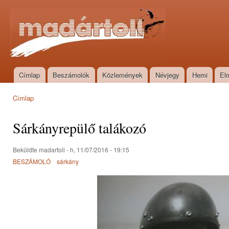
Ugr
tar
Madártoll
Címlap
Beszámolók
Közlemények
Névjegy
Hemi
El
Főmenü
Címlap
Jelenlegi hely
Sárkányrepülő talákozó
Beküldte
madartoll
- h, 11/07/2016 - 19:15
BESZÁMOLÓ
sárkány