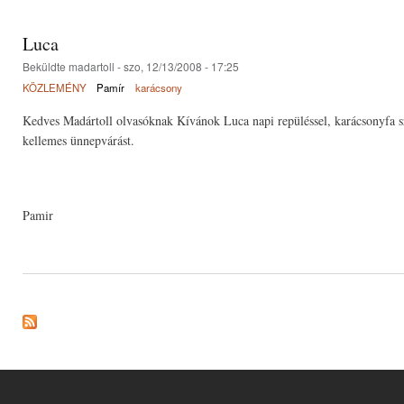
Luca
Beküldte
madartoll
- szo, 12/13/2008 - 17:25
KÖZLEMÉNY
Pamír
karácsony
Kedves Madártoll olvasóknak Kívánok Luca napi repüléssel, karácsonyfa sz
kellemes ünnepvárást.
Pamir