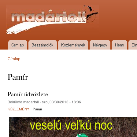
Ugr
tar
Madártoll
Címlap
Beszámolók
Közlemények
Névjegy
Hemi
El
Főmenü
Címlap
Jelenlegi hely
Pamír
Pamír üdvözlete
Beküldte
madartoll
- szo, 03/30/2013 - 18:06
KÖZLEMÉNY
Pamír