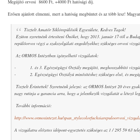
Megújító orvosi 8600 Ft, +4000 Ft hatósági díj.
Erősen ajánlott elmenni, mert a hatóság megbüntet és az több lesz! Magy
Tisztelt Amatőr Siklórepülősök Egyesülete, Kedves Tagok!
Ezúton szeretnénk értesíteni Önöket, hogy 2013. január 17-től a Buda
repülőorvos végzi a szakszolgálati engedélyekhez szükséges orvosi vizsgá
Az ORMOS Intézetben igényelhető vizsgálatok:
- 1. és 3. Egészségügyi Osztály megújító, meghosszabbító vizsgálat
- 2. Egészségügyi Osztályú minősítéshez szükséges első, és megújító 
Tisztelt Érintettek! Szeretnénk jelezni: az ORMOS Intézet 20 éves gyako
nagy rutinja a garancia arra, hogy a jelentkezők vizsgálatát a létező le
További információ:
http://www.ormosintezet.hu/span_stylecolorfuchsiarepuloorvosi_vizsga
A vizsgálatra előzetes időpont-egyeztetés szükséges az 1 / 295 59 63 te