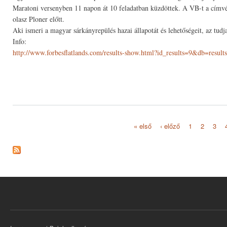
Maratoni versenyben 11 napon át 10 feladatban küzdöttek. A VB-t a címv
olasz Ploner előtt.
Aki ismeri a magyar sárkányrepülés hazai állapotát és lehetőségeit, az tudj
Info:
http://www.forbesflatlands.com/results-show.html?id_results=9&db=resul
« első
‹ előző
1
2
3
Oldalak