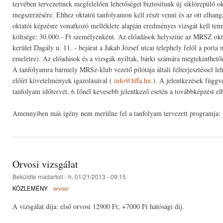
tervében tervezettnek megfelelően lehetőséget biztosítunk új siklórepülő ok
megszerzésére. Ehhez oktatói tanfolyamon kell részt venni és az ott elhang
oktatói képzésre vonatkozó melléklete alapján eredményes vizsgát kell ten
költsége: 30.000.- Ft személyenként. Az előadások helyszíne az MRSZ okt
kerület Dagály u. 11. - bejárat a Jakab József utcai telephely felől a porta 
emeletre). Az előadások és a vizsgák nyíltak, bárki számára megtekinthető
A tanfolyamra bármely MRSz-klub vezető pilótája általi felterjesztéssel le
előírt követelmények igazolásával (
info@hffa.hu
). A jelentkezések függv
tanfolyam időtervét. 6 főnél kevesebb jelentkező esetén a továbbképzést elh
Amennyiben más igény nem merülne fel a tanfolyam tervezett programja:
Orvosi vizsgálat
Beküldte
madartoll
- h, 01/21/2013 - 09:15
KÖZLEMÉNY
orvosi
A vizsgálat díja: első orvosi 12900 Ft, +7000 Ft hatósági díj.