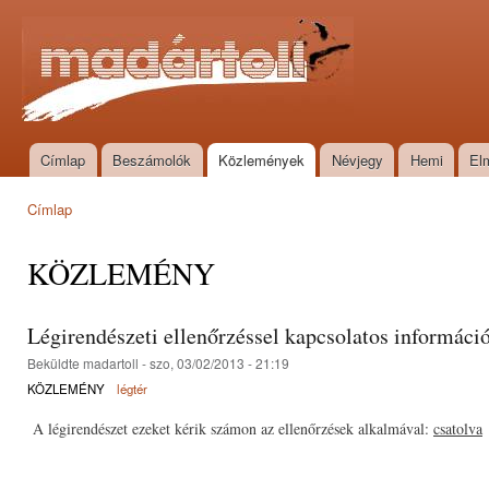
Ugr
tar
Madártoll
Címlap
Beszámolók
Közlemények
Névjegy
Hemi
El
Főmenü
Címlap
Jelenlegi hely
KÖZLEMÉNY
Légirendészeti ellenőrzéssel kapcsolatos informáci
Beküldte
madartoll
- szo, 03/02/2013 - 21:19
KÖZLEMÉNY
légtér
A légirendészet ezeket kérik számon az ellenőrzések alkalmával:
csatolva