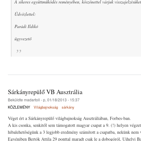
A sikeres együttműködés reményében, köszönettel várjuk visszajelzésüke
Üdvözlettel:
Parádi Ildikó
ügyvezető
Sárkányrepülő VB Ausztrália
Beküldte
madartoll
- p, 01/18/2013 - 15:37
KÖZLEMÉNY
Világbajnokság
sárkány
Véget ért a Sárkányrepülő világbajnokság Ausztráliában, Forbes-ban.
A kis csonka, senkitől sem támogatott magyar csapat a 9. (!) helyen végzet
hibalehetőségünk a 3 legjobb eredmény számított a csapatba, nekünk nem v
Egyéniben Bertók Attila 29 ponttal maradt csak le a dobogóról, Ujhelyi Balá