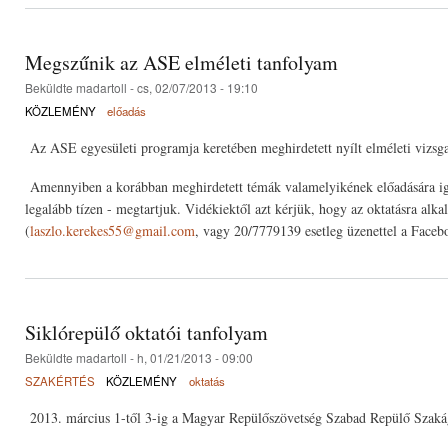
Megszűnik az ASE elméleti tanfolyam
Beküldte
madartoll
- cs, 02/07/2013 - 19:10
KÖZLEMÉNY
előadás
Az ASE egyesületi programja keretében meghirdetett nyílt elméleti vizsg
Amennyiben a korábban meghirdetett témák valamelyikének előadására igén
legalább tízen - megtartjuk. Vidékiektől azt kérjük, hogy az oktatásra alka
(
laszlo.kerekes55@gmail.com
, vagy 20/7779139 esetleg üzenettel a Face
Siklórepülő oktatói tanfolyam
Beküldte
madartoll
- h, 01/21/2013 - 09:00
SZAKÉRTÉS
KÖZLEMÉNY
oktatás
2013. március 1-től 3-ig a Magyar Repülőszövetség Szabad Repülő Szakág