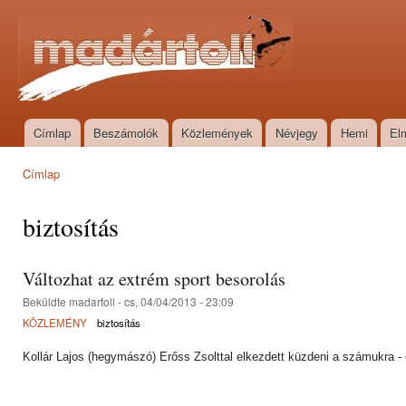
Ugr
tar
Madártoll
Címlap
Beszámolók
Közlemények
Névjegy
Hemi
El
Főmenü
Címlap
Jelenlegi hely
biztosítás
Változhat az extrém sport besorolás
Beküldte
madartoll
- cs, 04/04/2013 - 23:09
KÖZLEMÉNY
biztosítás
Kollár Lajos (hegymászó) Erőss Zsolttal elkezdett küzdeni a számukra -