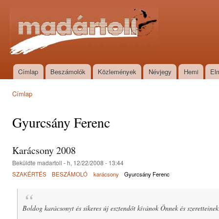
Ugr
tar
Madártoll
Címlap
Beszámolók
Közlemények
Névjegy
Hemi
El
Főmenü
Címlap
Jelenlegi hely
Gyurcsány Ferenc
Karácsony 2008
Beküldte
madartoll
- h, 12/22/2008 - 13:44
SZAKÉRTÉS
BESZÁMOLÓ
karácsony
Gyurcsány Ferenc
Boldog karácsonyt és sikeres új esztendőt kívánok Önnek és szeretteinek